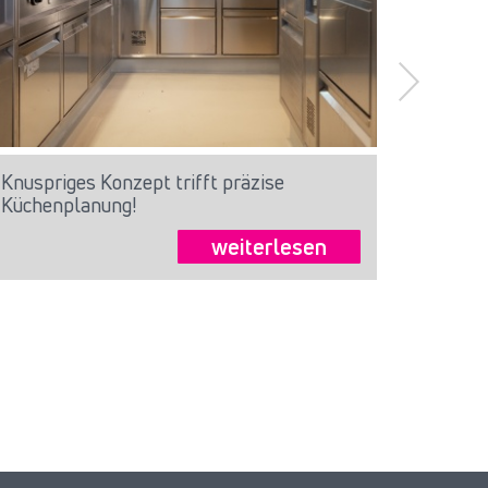
Knuspriges Konzept trifft präzise
STOELN
Küchenplanung!
in Mau
in Thei
weiterlesen