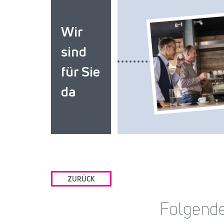
Wir
sind
für Sie
da
ZURÜCK
Folgende