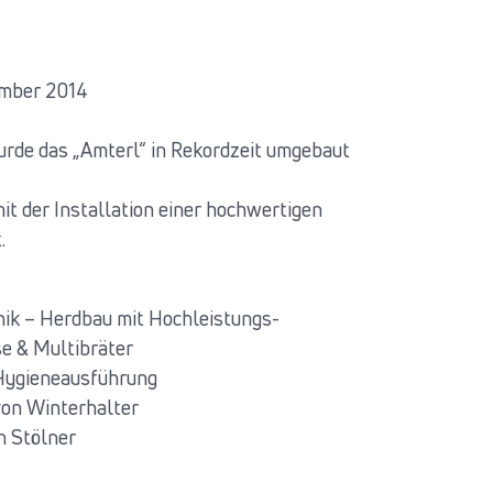
ember 2014
rde das „Amterl“ in Rekordzeit umgebaut
t der Installation einer hochwertigen
.
nik – Herdbau mit Hochleistungs-
e & Multibräter
Hygieneausführung
von Winterhalter
n Stölner