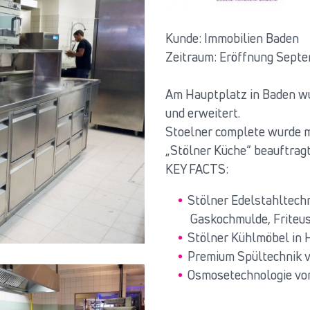
Kunde: Immobilien Baden
Zeitraum: Eröffnung Sept
Am Hauptplatz in Baden wu
und erweitert.
Stoelner complete wurde mi
„Stölner Küche“ beauftragt
KEY FACTS:
Stölner Edelstahltech
Gaskochmulde, Friteus
Stölner Kühlmöbel in 
Premium Spültechnik 
Osmosetechnologie vo